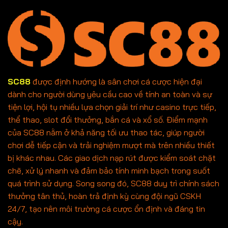
SC88
được định hướng là sân chơi cá cược hiện đại
dành cho người dùng yêu cầu cao về tính an toàn và sự
tiện lợi, hội tụ nhiều lựa chọn giải trí như casino trực tiếp,
thể thao, slot đổi thưởng, bắn cá và xổ số. Điểm mạnh
của SC88 nằm ở khả năng tối ưu thao tác, giúp người
chơi dễ tiếp cận và trải nghiệm mượt mà trên nhiều thiết
bị khác nhau. Các giao dịch nạp rút được kiểm soát chặt
chẽ, xử lý nhanh và đảm bảo tính minh bạch trong suốt
quá trình sử dụng. Song song đó, SC88 duy trì chính sách
thưởng tân thủ, hoàn trả định kỳ cùng đội ngũ CSKH
24/7, tạo nên môi trường cá cược ổn định và đáng tin
cậy.