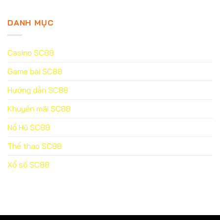
Giới
Thì
Tỷ
Thiệu
Không
Khuyến
DANH MỤC
Giới
Mãi
Hạn
Nạp
Tại
Đầu
SC88
Casino SC88
USDT,
SC88
Game bài SC88
Thưởng
Đến
8888K
Hướng dẫn SC88
Khuyến mãi SC88
Nổ Hũ SC88
Thể thao SC88
Xổ số SC88