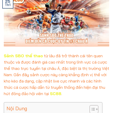
25
Th1
Sảnh SBO thể thao
từ lâu đã trở thành cái tên quen
thuộc và được đánh giá cao nhất trong lĩnh vực cá cược
thể thao trực tuyến tại châu Á, đặc biệt là thị trường Việt
Nam. Gần đây sảnh cược này càng khẳng định vị thế với
kho kèo đa dạng, cập nhật live cực nhanh và các hình
thức cá cược hấp dẫn từ truyền thống đến hiện đại thu
hút đông đảo hội viên tại
SC88
.
Nội Dung