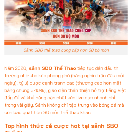
Sảnh SBO thể thao cung cấp hơn 30 bộ môn
Năm 2026,
sảnh SBO Thể Thao
tiếp tục dẫn đầu thị
trường nhờ kho kèo phong phú (hàng nghìn trận đấu mỗi
ngày), tỷ lệ cược cạnh tranh cao (thường cao hơn mặt
bằng chung 5-10%), giao diện thân thiện hỗ trợ tiếng Việt
đầy đủ và khả năng cập nhật kèo live cực nhanh chỉ
trong vài giây. Sảnh không chỉ tập trung vào bóng đá mà
còn bao quát hơn 30 môn thể thao khác.
Top hình thức cá cược hot tại sảnh SBO