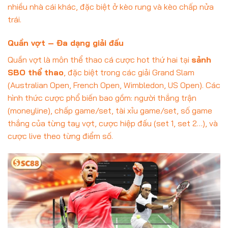
nhiều nhà cái khác, đặc biệt ở kèo rung và kèo chấp nửa
trái.
Quần vợt – Đa dạng giải đấu
Quần vợt là môn thể thao cá cược hot thứ hai tại
sảnh
SBO thể thao
, đặc biệt trong các giải Grand Slam
(Australian Open, French Open, Wimbledon, US Open). Các
hình thức cược phổ biến bao gồm: người thắng trận
(moneyline), chấp game/set, tài xỉu game/set, số game
thắng của từng tay vợt, cược hiệp đấu (set 1, set 2…), và
cược live theo từng điểm số.