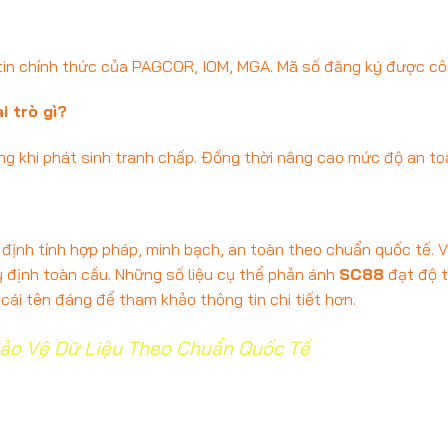
g tin chính thức của PAGCOR, IOM, MGA. Mã số đăng ký được c
i trò gì?
 khi phát sinh tranh chấp. Đồng thời nâng cao mức độ an toàn
 định tính hợp pháp, minh bạch, an toàn theo chuẩn quốc tế.
 định toàn cầu. Những số liệu cụ thể phản ánh
SC88
đạt độ t
cái tên đáng để tham khảo thông tin chi tiết hơn.
ảo Vệ Dữ Liệu Theo Chuẩn Quốc Tế