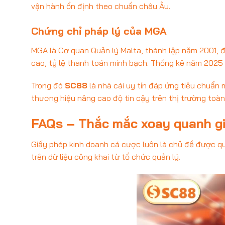
vận hành ổn định theo chuẩn châu Âu.
Chứng chỉ pháp lý của MGA
MGA là Cơ quan Quản lý Malta, thành lập năm 2001, đ
cao, tỷ lệ thanh toán minh bạch. Thống kê năm 2025
Trong đó
SC88
là nhà cái uy tín đáp ứng tiêu chuẩn 
thương hiệu nâng cao độ tin cậy trên thị trường toàn
FAQs – Thắc mắc xoay quanh g
Giấy phép kinh doanh cá cược luôn là chủ đề được qua
trên dữ liệu công khai từ tổ chức quản lý.