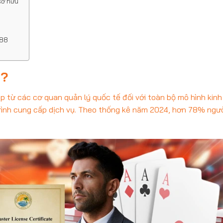
sở hữu
C88
ì?
 từ các cơ quan quản lý quốc tế đối với toàn bộ mô hình kinh
 trình cung cấp dịch vụ. Theo thống kê năm 2024, hơn 78% ngườ