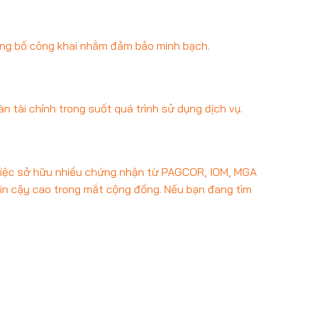
ông bố công khai nhằm đảm bảo minh bạch.
 tài chính trong suốt quá trình sử dụng dịch vụ.
 Việc sở hữu nhiều chứng nhận từ PAGCOR, IOM, MGA
in cậy cao trong mắt cộng đồng. Nếu bạn đang tìm