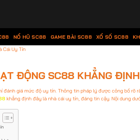
C88
NỔ HŨ SC88
GAME BÀI SC88
XỔ SỐ SC88
KH
 Cái Uy Tín
OẠT ĐỘNG SC88 KHẲNG ĐỊNH 
í đánh giá mức độ uy tín. Thông tin pháp lý được công bố rõ rà
88
khẳng định đây là nhà cái uy tín, đáng tin cậy. Nội dung dướ
ín