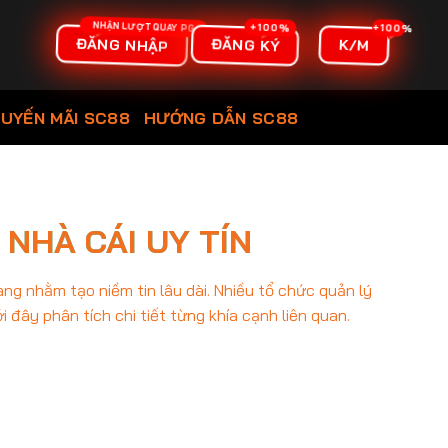
ĐĂNG NHẬP
ĐĂNG KÝ
K/M
UYẾN MÃI SC88
HƯỚNG DẪN SC88
NHÀ CÁI UY TÍN
ng nhằm tạo niềm tin lâu dài. Nhiều tổ chức quản lý
i đây phân tích chi tiết từng khía cạnh liên quan.