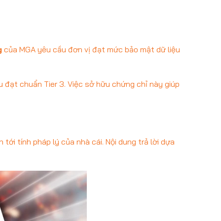
g
của MGA yêu cầu đơn vị đạt mức bảo mật dữ liệu
u đạt chuẩn Tier 3. Việc sở hữu chứng chỉ này giúp
ới tính pháp lý của nhà cái. Nội dung trả lời dựa