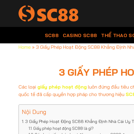
Chuyển
đến
nội
dung
SC88
CASINO SC88
THỂ THAO S
Home
»
3 Giấy Phép Hoạt Động SC88 Khẳng Định Nhà
3 GIẤY PHÉP H
Các loại
giấy phép hoạt động
luôn đứng đầu tiêu ch
quốc tế đã cấp quyền hợp pháp cho thương hiệu
SC
Nội Dung
3 Giấy Phép Hoạt Động SC88 Khẳng Định Nhà Cái Uy T
Giấy phép hoạt động SC88 là gì?